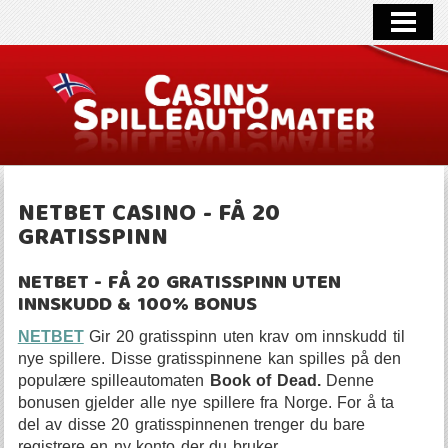
CASINO ONLINE
CASINO BONUS
NYE CASINO
FREE SPINS
CASINO NYHETER
NETBET CASINO - FÅ 20
GRATISSPINN
KONTAKT
NETBET - FÅ 20 GRATISSPINN UTEN
INNSKUDD & 100% BONUS
NETBET
Gir 20 gratisspinn uten krav om innskudd til
nye spillere. Disse gratisspinnene kan spilles på den
populære spilleautomaten
Book of Dead.
Denne
bonusen gjelder alle nye spillere fra Norge. For å ta
del av disse 20 gratisspinnenen trenger du bare
registrere en ny konto der du bruker