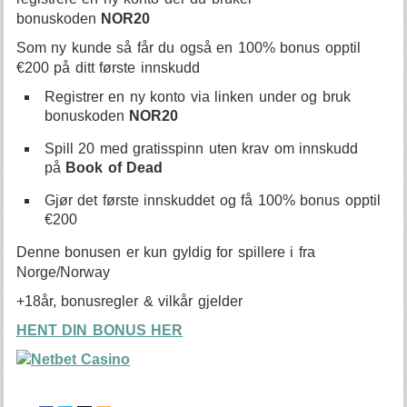
bonuskoden
NOR20
Som ny kunde så får du også en 100% bonus opptil
€200 på ditt første innskudd
Registrer en ny konto via linken under og bruk
bonuskoden
NOR20
Spill 20 med gratisspinn uten krav om innskudd
på
Book of Dead
Gjør det første innskuddet og få 100% bonus opptil
€200
Denne bonusen er kun gyldig for spillere i fra
Norge/Norway
+18år, bonusregler & vilkår gjelder
HENT DIN BONUS HER