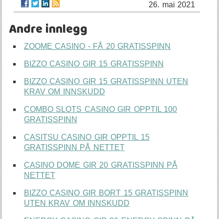
26. mai 2021
Andre innlegg
ZOOME CASINO - FÅ 20 GRATISSPINN
BIZZO CASINO GIR 15 GRATISSPINN
BIZZO CASINO GIR 15 GRATISSPINN UTEN
KRAV OM INNSKUDD
COMBO SLOTS CASINO GIR OPPTIL 100
GRATISSPINN
CASITSU CASINO GIR OPPTIL 15
GRATISSPINN PÅ NETTET
CASINO DOME GIR 20 GRATISSPINN PÅ
NETTET
BIZZO CASINO GIR BORT 15 GRATISSPINN
UTEN KRAV OM INNSKUDD