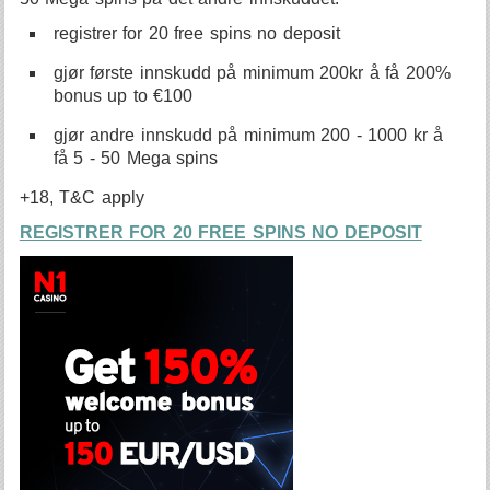
registrer for 20 free spins no deposit
gjør første innskudd på minimum 200kr å få 200%
bonus up to €100
gjør andre innskudd på minimum 200 - 1000 kr å
få 5 - 50 Mega spins
+18, T&C apply
REGISTRER FOR 20 FREE SPINS NO DEPOSIT