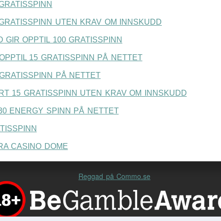
 GRATISSPINN
5 GRATISSPINN UTEN KRAV OM INNSKUDD
 GIR OPPTIL 100 GRATISSPINN
OPPTIL 15 GRATISSPINN PÅ NETTET
 GRATISSPINN PÅ NETTET
ORT 15 GRATISSPINN UTEN KRAV OM INNSKUDD
30 ENERGY SPINN PÅ NETTET
TISSPINN
FRA CASINO DOME