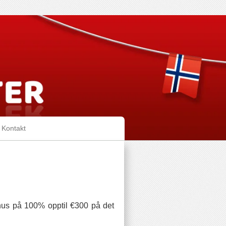
Kontakt
bonus på 100% opptil €300 på det