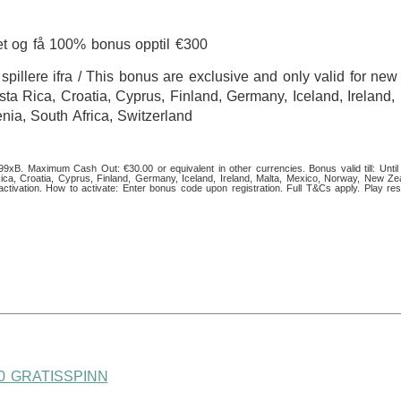
et og få 100% bonus opptil €300
pillere ifra / This bonus are exclusive and only valid for new 
a Rica, Croatia, Cyprus, Finland, Germany, Iceland, Ireland
nia, South Africa, Switzerland
. Maximum Cash Out: €30.00 or equivalent in other currencies. Bonus valid till: Until Fur
ca, Croatia, Cyprus, Finland, Germany, Iceland, Ireland, Malta, Mexico, Norway, New Zeal
 activation. How to activate: Enter bonus code upon registration. Full T&Cs apply. Play 
0 GRATISSPINN