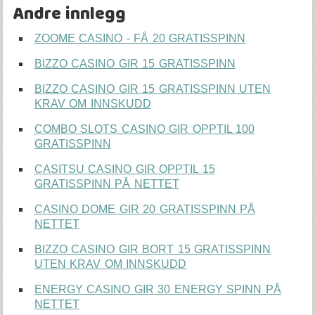
Andre innlegg
ZOOME CASINO - FÅ 20 GRATISSPINN
BIZZO CASINO GIR 15 GRATISSPINN
BIZZO CASINO GIR 15 GRATISSPINN UTEN
KRAV OM INNSKUDD
COMBO SLOTS CASINO GIR OPPTIL 100
GRATISSPINN
CASITSU CASINO GIR OPPTIL 15
GRATISSPINN PÅ NETTET
CASINO DOME GIR 20 GRATISSPINN PÅ
NETTET
BIZZO CASINO GIR BORT 15 GRATISSPINN
UTEN KRAV OM INNSKUDD
ENERGY CASINO GIR 30 ENERGY SPINN PÅ
NETTET