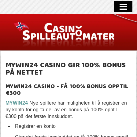
CASINO ONLINE
CASINO BONUS
NYE CASINO
FREE SPINS
CASINO NYHETER
MYWIN24 CASINO GIR 100% BONUS
PÅ NETTET
KONTAKT
MYWIN24 CASINO - FÅ 100% BONUS OPPTIL
€300
MYWIN24
Nye spillere har muligheten til å registrer en
ny konto for og ta del av en bonus på 100% opptil
€300 på det første innskuddet.
Registrer en konto