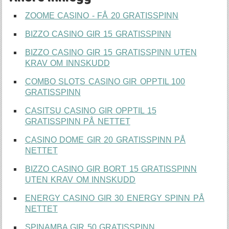
ZOOME CASINO - FÅ 20 GRATISSPINN
BIZZO CASINO GIR 15 GRATISSPINN
BIZZO CASINO GIR 15 GRATISSPINN UTEN
KRAV OM INNSKUDD
COMBO SLOTS CASINO GIR OPPTIL 100
GRATISSPINN
CASITSU CASINO GIR OPPTIL 15
GRATISSPINN PÅ NETTET
CASINO DOME GIR 20 GRATISSPINN PÅ
NETTET
BIZZO CASINO GIR BORT 15 GRATISSPINN
UTEN KRAV OM INNSKUDD
ENERGY CASINO GIR 30 ENERGY SPINN PÅ
NETTET
SPINAMBA GIR 50 GRATISSPINN