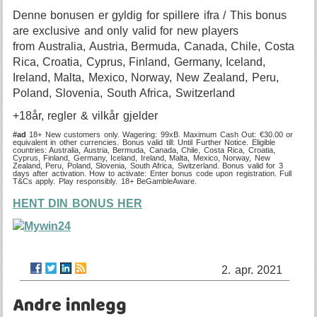
Denne bonusen er gyldig for spillere ifra / This bonus
are exclusive and only valid for new players
from Australia, Austria, Bermuda, Canada, Chile, Costa
Rica, Croatia, Cyprus, Finland, Germany, Iceland,
Ireland, Malta, Mexico, Norway, New Zealand, Peru,
Poland, Slovenia, South Africa, Switzerland
+18år, regler & vilkår gjelder
#ad
18+ New customers only. Wagering: 99xB. Maximum Cash Out: €30.00 or
equivalent in other currencies. Bonus valid till: Until Further Notice. Eligible
countries: Australia, Austria, Bermuda, Canada, Chile, Costa Rica, Croatia,
Cyprus, Finland, Germany, Iceland, Ireland, Malta, Mexico, Norway, New
Zealand, Peru, Poland, Slovenia, South Africa, Switzerland. Bonus valid for 3
days after activation. How to activate: Enter bonus code upon registration. Full
T&Cs apply. Play responsibly. 18+ BeGambleAware.
HENT DIN BONUS HER
2. apr. 2021
Andre innlegg