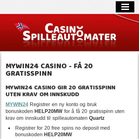
CASINO ONLINE
CASINO BONUS
NYE CASINO
FREE SPINS
CASINO NYHETER
MYWIN24 CASINO - FÅ 20
GRATISSPINN
KONTAKT
MYWIN24 CASINO GIR 20 GRATISSPINN
UTEN KRAV OM INNSKUDD
MYWIN24
Registrer en ny konto og bruk
bonuskoden
HELP20MW
for å få 20 gratisspinn uten
krav om innskudd til spilleautomaten
Quartz
Registrer for 20 free spins no deposit med
bonuskoden
HELP20MW