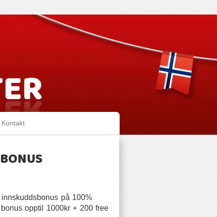
Kontakt
I BONUS
ste innskuddsbonus på 100%
% bonus opptil 1000kr + 200 free