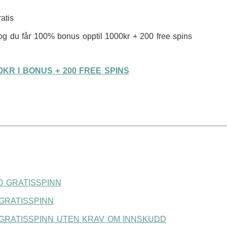
atis
d og du får 100% bonus opptil 1000kr + 200 free spins
KR I BONUS + 200 FREE SPINS
0 GRATISSPINN
 GRATISSPINN
5 GRATISSPINN UTEN KRAV OM INNSKUDD