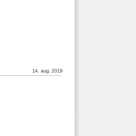
14. aug. 2019