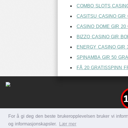
COMBO SLOTS CASINO
CASITSU CASINO GIR 
CASINO DOME GIR 20
BIZZO CASINO GIR B
ENERGY CASINO GIR 
SPINAMBA GIR 50 GRA
FÅ 20 GRATISSPINN 
© 2021 Casino-spilleautomater.net. Alle rettigheter r
For å gi deg den beste brukeropplevelsen bruker vi inform
og informasjonskapsler.
Lær mer