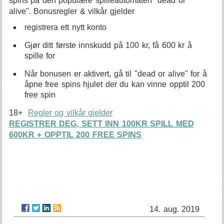
spins på den populære spilleautomaten "dead or
alive". Bonusregler & vilkår gjelder
registrera ett nytt konto
Gjør ditt første innskudd på 100 kr, få 600 kr å
spille for
Når bonusen er aktivert, gå til "dead or alive" for å
åpne free spins hjulet der du kan vinne opptil 200
free spin
18+
Regler og vilkår gjelder
REGISTRER DEG, SETT INN 100KR SPILL MED
600KR + OPPTIL 200 FREE SPINS
14. aug. 2019