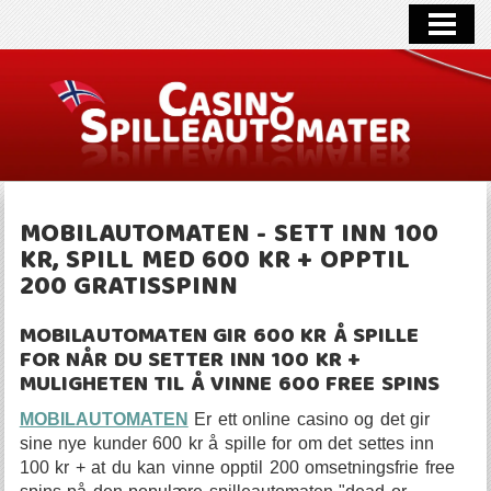
CASINO ONLINE
CASINO BONUS
NYE CASINO
FREE SPINS
CASINO NYHETER
MOBILAUTOMATEN - SETT INN 100
KR, SPILL MED 600 KR + OPPTIL
KONTAKT
200 GRATISSPINN
MOBILAUTOMATEN GIR 600 KR Å SPILLE
FOR NÅR DU SETTER INN 100 KR +
MULIGHETEN TIL Å VINNE 600 FREE SPINS
MOBILAUTOMATEN
Er ett online casino og det gir
sine nye kunder 600 kr å spille for om det settes inn
100 kr + at du kan vinne opptil 200 omsetningsfrie free