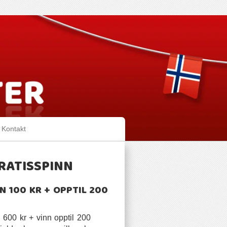
Kontakt
RATISSPINN
N 100 KR + OPPTIL 200
 600 kr + vinn opptil 200