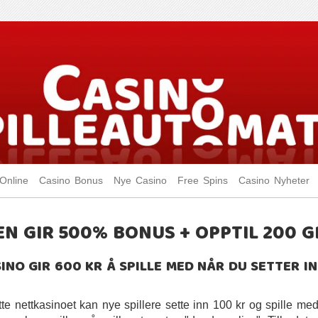
Online
Casino Bonus
Nye Casino
Free Spins
Casino Nyheter
 GIR 500% BONUS + OPPTIL 200 G
O GIR 600 KR Å SPILLE MED NÅR DU SETTER IN
te nettkasinoet kan nye spillere sette inn 100 kr og spille med