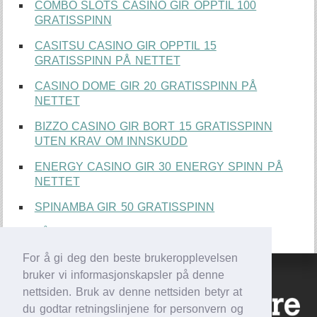
COMBO SLOTS CASINO GIR OPPTIL 100
GRATISSPINN
CASITSU CASINO GIR OPPTIL 15
GRATISSPINN PÅ NETTET
CASINO DOME GIR 20 GRATISSPINN PÅ
NETTET
BIZZO CASINO GIR BORT 15 GRATISSPINN
UTEN KRAV OM INNSKUDD
ENERGY CASINO GIR 30 ENERGY SPINN PÅ
NETTET
SPINAMBA GIR 50 GRATISSPINN
FÅ 20 GRATISSPINN FRA CASINO DOME
For å gi deg den beste brukeropplevelsen
bruker vi informasjonskapsler på denne
nettsiden. Bruk av denne nettsiden betyr at
du godtar retningslinjene for personvern og