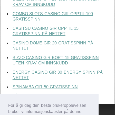
KRAV OM INNSKUDD
COMBO SLOTS CASINO GIR OPPTIL 100
GRATISSPINN
CASITSU CASINO GIR OPPTIL 15
GRATISSPINN PÅ NETTET
CASINO DOME GIR 20 GRATISSPINN PÅ
NETTET
BIZZO CASINO GIR BORT 15 GRATISSPINN
UTEN KRAV OM INNSKUDD
ENERGY CASINO GIR 30 ENERGY SPINN PÅ
NETTET
SPINAMBA GIR 50 GRATISSPINN
FÅ 20 GRATISSPINN FRA CASINO DOME
For å gi deg den beste brukeropplevelsen
bruker vi informasjonskapsler på denne