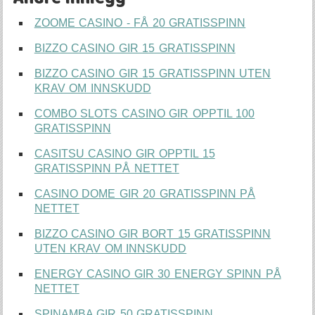
ZOOME CASINO - FÅ 20 GRATISSPINN
BIZZO CASINO GIR 15 GRATISSPINN
BIZZO CASINO GIR 15 GRATISSPINN UTEN
KRAV OM INNSKUDD
COMBO SLOTS CASINO GIR OPPTIL 100
GRATISSPINN
CASITSU CASINO GIR OPPTIL 15
GRATISSPINN PÅ NETTET
CASINO DOME GIR 20 GRATISSPINN PÅ
NETTET
BIZZO CASINO GIR BORT 15 GRATISSPINN
UTEN KRAV OM INNSKUDD
ENERGY CASINO GIR 30 ENERGY SPINN PÅ
NETTET
SPINAMBA GIR 50 GRATISSPINN