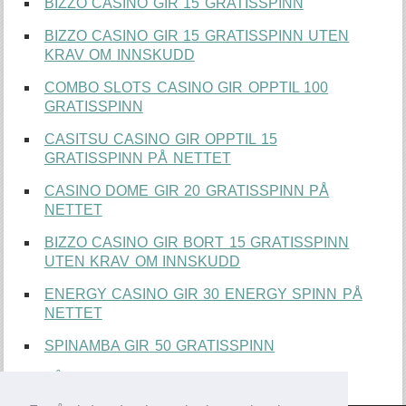
BIZZO CASINO GIR 15 GRATISSPINN
BIZZO CASINO GIR 15 GRATISSPINN UTEN
KRAV OM INNSKUDD
COMBO SLOTS CASINO GIR OPPTIL 100
GRATISSPINN
CASITSU CASINO GIR OPPTIL 15
GRATISSPINN PÅ NETTET
CASINO DOME GIR 20 GRATISSPINN PÅ
NETTET
BIZZO CASINO GIR BORT 15 GRATISSPINN
UTEN KRAV OM INNSKUDD
ENERGY CASINO GIR 30 ENERGY SPINN PÅ
NETTET
SPINAMBA GIR 50 GRATISSPINN
FÅ 20 GRATISSPINN FRA CASINO DOME