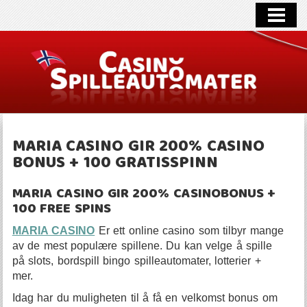
CASINO ONLINE
CASINO BONUS
NYE CASINO
FREE SPINS
CASINO NYHETER
MARIA CASINO GIR 200% CASINO
BONUS + 100 GRATISSPINN
KONTAKT
MARIA CASINO GIR 200% CASINOBONUS +
100 FREE SPINS
MARIA CASINO
Er ett online casino som tilbyr mange
av de mest populære spillene. Du kan velge å spille
på slots, bordspill bingo spilleautomater, lotterier +
mer.
Idag har du muligheten til å få en velkomst bonus om