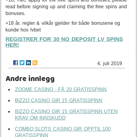
read before signing up and claiming the free spins and
bonuses.
+18 år. regler & vilkår gjelder for både bonusene og
kunde hos lvbet
REGISTRER FOR 30 NO DEPOSIT LV SPINS
HER!
4. juli 2019
Andre innlegg
ZOOME CASINO - FÅ 20 GRATISSPINN
BIZZO CASINO GIR 15 GRATISSPINN
BIZZO CASINO GIR 15 GRATISSPINN UTEN
KRAV OM INNSKUDD
COMBO SLOTS CASINO GIR OPPTIL 100
GRATISSPINN