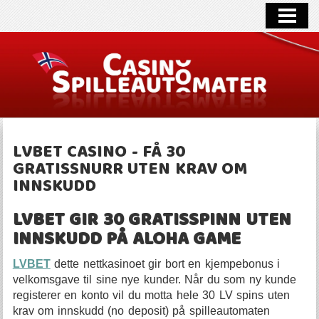
CASINO ONLINE
CASINO BONUS
NYE CASINO
FREE SPINS
CASINO NYHETER
LVBET CASINO - FÅ 30
GRATISSNURR UTEN KRAV OM
KONTAKT
INNSKUDD
LVBET GIR 30 GRATISSPINN UTEN
INNSKUDD PÅ ALOHA GAME
LVBET
dette nettkasinoet gir bort en kjempebonus i
velkomsgave til sine nye kunder. Når du som ny kunde
registerer en konto vil du motta hele 30 LV spins uten
krav om innskudd (no deposit) på spilleautomaten