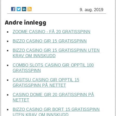
9. aug. 2019
Andre innlegg
ZOOME CASINO - FÅ 20 GRATISSPINN
BIZZO CASINO GIR 15 GRATISSPINN
BIZZO CASINO GIR 15 GRATISSPINN UTEN
KRAV OM INNSKUDD
COMBO SLOTS CASINO GIR OPPTIL 100
GRATISSPINN
CASITSU CASINO GIR OPPTIL 15
GRATISSPINN PÅ NETTET
CASINO DOME GIR 20 GRATISSPINN PÅ
NETTET
BIZZO CASINO GIR BORT 15 GRATISSPINN
UTEN KRAV OM INNSKUDD