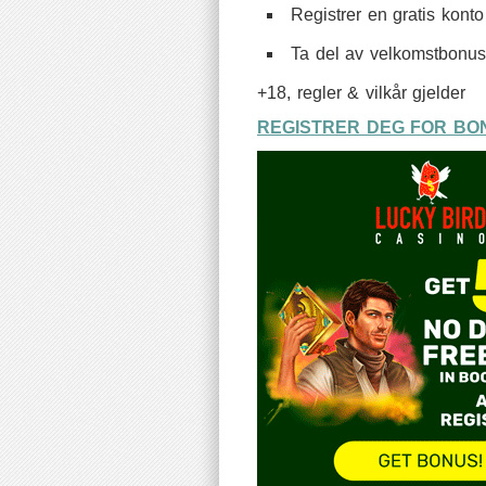
Registrer en gratis konto
Ta del av velkomstbonu
+18, regler & vilkår gjelder
REGISTRER DEG FOR BO