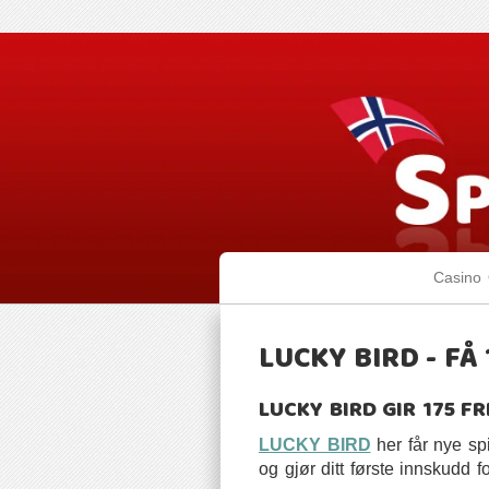
Casino 
LUCKY BIRD - FÅ
LUCKY BIRD GIR 175 F
LUCKY BIRD
her får nye sp
og gjør ditt første innskudd 