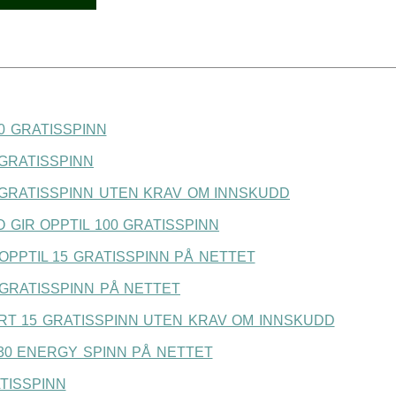
0 GRATISSPINN
 GRATISSPINN
5 GRATISSPINN UTEN KRAV OM INNSKUDD
 GIR OPPTIL 100 GRATISSPINN
OPPTIL 15 GRATISSPINN PÅ NETTET
 GRATISSPINN PÅ NETTET
ORT 15 GRATISSPINN UTEN KRAV OM INNSKUDD
30 ENERGY SPINN PÅ NETTET
TISSPINN