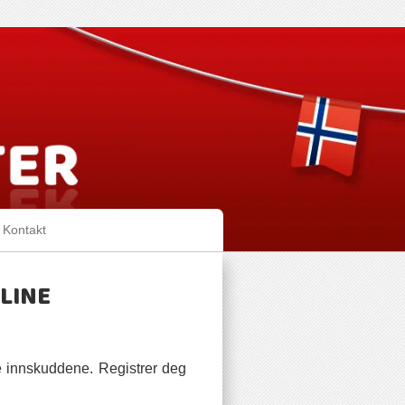
Kontakt
LINE
e innskuddene. Registrer deg