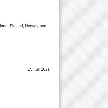
oland, Finland, Norway and
15. juli 2021