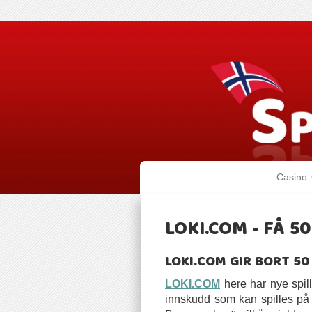
Casino 
LOKI.COM - FÅ 
LOKI.COM GIR BORT 5
LOKI.COM
here har nye spil
innskudd som kan spilles på s