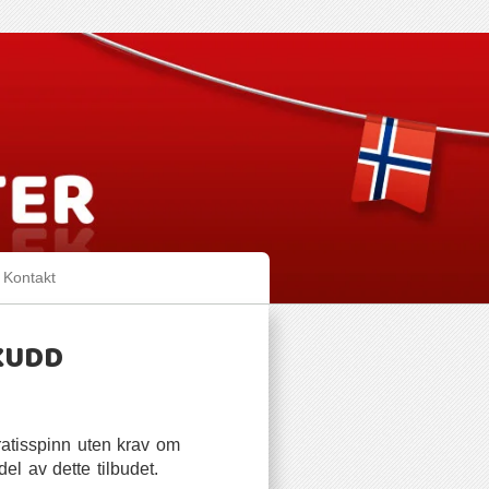
Kontakt
SKUDD
ratisspinn uten krav om
el av dette tilbudet.