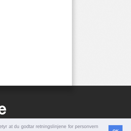
ie & Privacy Policy
|
Terms & Conditions
|
Contact us
yr at du godtar retningslinjene for personvern
OK