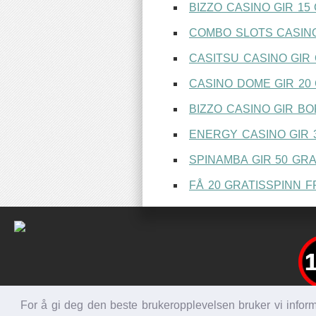
BIZZO CASINO GIR 1
COMBO SLOTS CASINO
CASITSU CASINO GIR 
CASINO DOME GIR 20
BIZZO CASINO GIR B
ENERGY CASINO GIR 
SPINAMBA GIR 50 GRA
FÅ 20 GRATISSPINN 
© 2021 Casino-spilleautomater.net. Alle rettigheter r
For å gi deg den beste brukeropplevelsen bruker vi inform