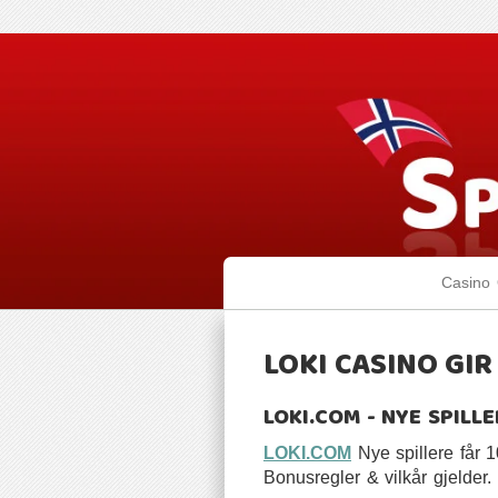
Casino 
LOKI CASINO GI
LOKI.COM - NYE SPIL
LOKI.COM
Nye spillere får 1
Bonusregler & vilkår gjelder.