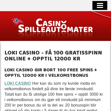
CASINO ONLINE
CASINO BONUS
NYE CASINO
FREE SPINS
CASINO NYHETER
LOKI CASINO - FÅ 100 GRATISSPINN
ONLINE + OPPTIL 12000 KR
KONTAKT
LOKI CASINO GIR BORT 100 FREE SPINS +
OPPTIL 12000 KR I VELKOMSTBONUS
LOKI CASINO
Her kan du som ny kunde motta en
velkomstbonus fordelt på dine tre første innskudd.
Totalt kan du få utrolige 100 free spins + opptil 3000 kr
i velkomstbonus om du gjør ett innskudd på minimum
200 kr per bonus du vil ta del av. 20 bonusspin blir
aktivert på din konto i 5 dager til du har totalt mottat