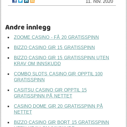
11. nov. 2020
Andre innlegg
ZOOME CASINO - FÅ 20 GRATISSPINN
BIZZO CASINO GIR 15 GRATISSPINN
BIZZO CASINO GIR 15 GRATISSPINN UTEN
KRAV OM INNSKUDD
COMBO SLOTS CASINO GIR OPPTIL 100
GRATISSPINN
CASITSU CASINO GIR OPPTIL 15
GRATISSPINN PÅ NETTET
CASINO DOME GIR 20 GRATISSPINN PÅ
NETTET
BIZZO CASINO GIR BORT 15 GRATISSPINN