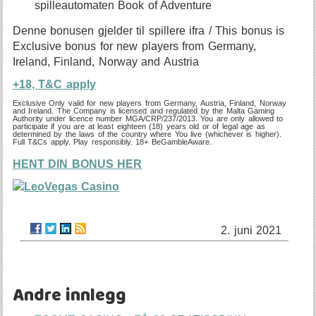
spilleautomaten Book of Adventure
Denne bonusen gjelder til spillere ifra / This bonus is
Exclusive bonus for new players from Germany,
Ireland, Finland, Norway and Austria
+18, T&C apply
Exclusive Only valid for new players from Germany, Austria, Finland, Norway
and Ireland. The Company is licensed and regulated by the Malta Gaming
Authority under licence number MGA/CRP/237/2013. You are only allowed to
participate if you are at least eighteen (18) years old or of legal age as
determined by the laws of the country where You live (whichever is higher).
Full T&Cs apply. Play responsibly. 18+ BeGambleAware.
HENT DIN BONUS HER
2. juni 2021
Andre innlegg