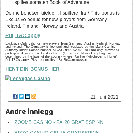
spilleautomaten Book of Adventure
Denne bonusen gjelder til spillere ifra / This bonus is
Exclusive bonus for new players from Germany,
Ireland, Finland, Norway and Austria
+18, T&C apply
Exclusive Only valid for new players from Germany, Austria, Finland, Norway
and Ireland. The Company is licensed and regulated by the Malta Gaming
Authority under licence number MGA/CRP/237/2013. You are only allowed to
participate if you are at least eighteen (18) years old or of legal age as
determined by the laws of the country where You live (whichever is higher).
Full T&Cs apply. Play responsibly. 18+ BeGambleAware.
HENT DIN BONUS HER
21. juni 2021
Andre innlegg
ZOOME CASINO - FÅ 20 GRATISSPINN
BIZZO CASINO GIR 15 GRATISSPINN