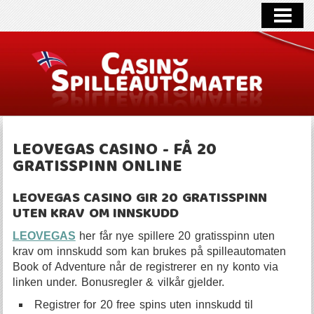
CASINO ONLINE
CASINO BONUS
NYE CASINO
FREE SPINS
CASINO NYHETER
LEOVEGAS CASINO - FÅ 20
GRATISSPINN ONLINE
KONTAKT
LEOVEGAS CASINO GIR 20 GRATISSPINN
UTEN KRAV OM INNSKUDD
LEOVEGAS
her får nye spillere 20 gratisspinn uten
krav om innskudd som kan brukes på spilleautomaten
Book of Adventure når de registrerer en ny konto via
linken under. Bonusregler & vilkår gjelder.
Registrer for 20 free spins uten innskudd til