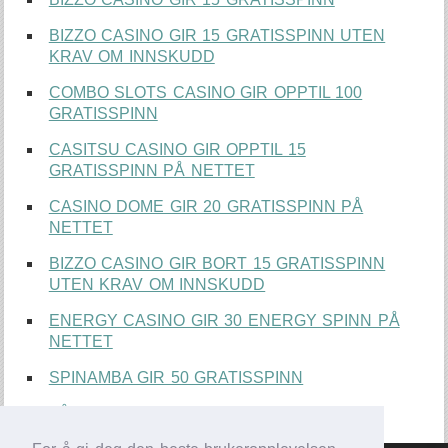
BIZZO CASINO GIR 15 GRATISSPINN UTEN
KRAV OM INNSKUDD
COMBO SLOTS CASINO GIR OPPTIL 100
GRATISSPINN
CASITSU CASINO GIR OPPTIL 15
GRATISSPINN PÅ NETTET
CASINO DOME GIR 20 GRATISSPINN PÅ
NETTET
BIZZO CASINO GIR BORT 15 GRATISSPINN
UTEN KRAV OM INNSKUDD
ENERGY CASINO GIR 30 ENERGY SPINN PÅ
NETTET
SPINAMBA GIR 50 GRATISSPINN
FÅ 20 GRATISSPINN FRA CASINO DOME