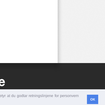
ie & Privacy Policy
|
Terms & Conditions
|
Contact us
yr at du godtar retningslinjene for personvern
OK