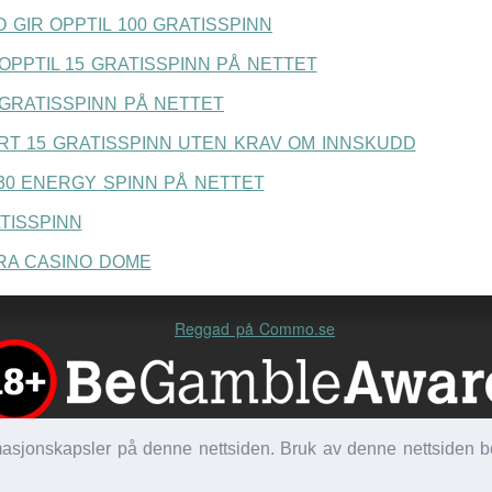
 GIR OPPTIL 100 GRATISSPINN
OPPTIL 15 GRATISSPINN PÅ NETTET
 GRATISSPINN PÅ NETTET
ORT 15 GRATISSPINN UTEN KRAV OM INNSKUDD
30 ENERGY SPINN PÅ NETTET
TISSPINN
FRA CASINO DOME
eservert.
18+. Bare ny kunder, Spill ansvarlig
Hjelpelinjen.no.
. |
Cook
asjonskapsler på denne nettsiden. Bruk av denne nettsiden bet