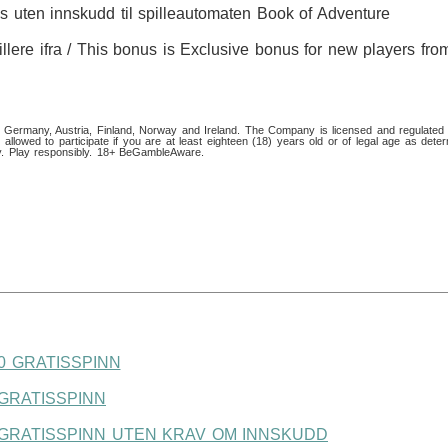
ins uten innskudd til spilleautomaten Book of Adventure
llere ifra / This bonus is Exclusive bonus for new players fro
m Germany, Austria, Finland, Norway and Ireland. The Company is licensed and regulated 
owed to participate if you are at least eighteen (18) years old or of legal age as dete
ly. Play responsibly. 18+ BeGambleAware.
0 GRATISSPINN
 GRATISSPINN
5 GRATISSPINN UTEN KRAV OM INNSKUDD