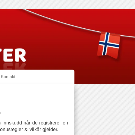
Kontakt
D
 innskudd når de registrerer en
nusregler & vilkår gjelder.