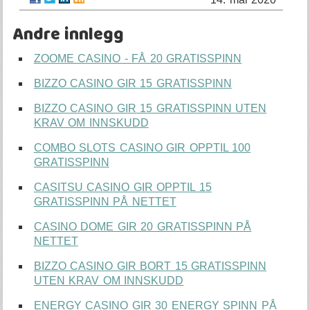
Andre innlegg
ZOOME CASINO - FÅ 20 GRATISSPINN
BIZZO CASINO GIR 15 GRATISSPINN
BIZZO CASINO GIR 15 GRATISSPINN UTEN
KRAV OM INNSKUDD
COMBO SLOTS CASINO GIR OPPTIL 100
GRATISSPINN
CASITSU CASINO GIR OPPTIL 15
GRATISSPINN PÅ NETTET
CASINO DOME GIR 20 GRATISSPINN PÅ
NETTET
BIZZO CASINO GIR BORT 15 GRATISSPINN
UTEN KRAV OM INNSKUDD
ENERGY CASINO GIR 30 ENERGY SPINN PÅ