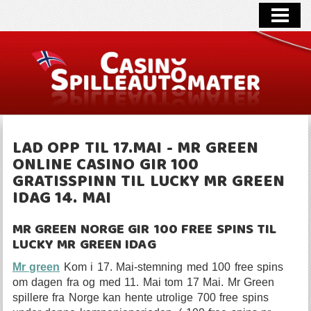
CASINO ONLINE
CASINO BONUS
NYE CASINO
FREE SPINS
CASINO NYHETER
LAD OPP TIL 17.MAI - MR GREEN
ONLINE CASINO GIR 100
KONTAKT
GRATISSPINN TIL LUCKY MR GREEN
IDAG 14. MAI
MR GREEN NORGE GIR 100 FREE SPINS TIL
LUCKY MR GREEN IDAG
Mr green
Kom i 17. Mai-stemning med 100 free spins
om dagen fra og med 11. Mai tom 17 Mai. Mr Green
spillere fra Norge kan hente utrolige 700 free spins