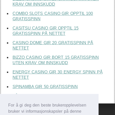
KRAV OM INNSKUDD
COMBO SLOTS CASINO GIR OPPTIL 100
GRATISSPINN
CASITSU CASINO GIR OPPTIL 15
GRATISSPINN PÅ NETTET
CASINO DOME GIR 20 GRATISSPINN PÅ
NETTET
BIZZO CASINO GIR BORT 15 GRATISSPINN
UTEN KRAV OM INNSKUDD
ENERGY CASINO GIR 30 ENERGY SPINN PÅ
NETTET
SPINAMBA GIR 50 GRATISSPINN
FÅ 20 GRATISSPINN FRA CASINO DOME
For å gi deg den beste brukeropplevelsen
bruker vi informasjonskapsler på denne