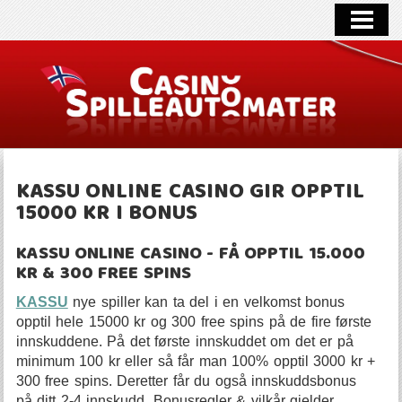
CASINO ONLINE
CASINO BONUS
NYE CASINO
FREE SPINS
CASINO NYHETER
KASSU ONLINE CASINO GIR OPPTIL
15000 KR I BONUS
KONTAKT
KASSU ONLINE CASINO - FÅ OPPTIL 15.000
KR & 300 FREE SPINS
KASSU
nye spiller kan ta del i en velkomst bonus
opptil hele 15000 kr og 300 free spins på de fire første
innskuddene. På det første innskuddet om det er på
minimum 100 kr eller så får man 100% opptil 3000 kr +
300 free spins. Deretter får du også innskuddsbonus
på ditt 2-4 innskudd. Bonusregler & vilkår gjelder.