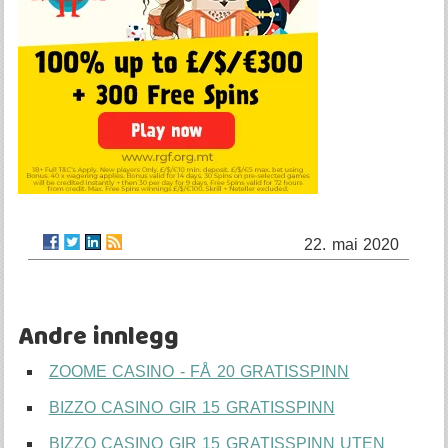
22. mai 2020
Andre innlegg
ZOOME CASINO - FÅ 20 GRATISSPINN
BIZZO CASINO GIR 15 GRATISSPINN
BIZZO CASINO GIR 15 GRATISSPINN UTEN