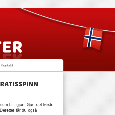
Kontakt
GRATISSPINN
om blir gjort. Gjør det første
eretter får du også