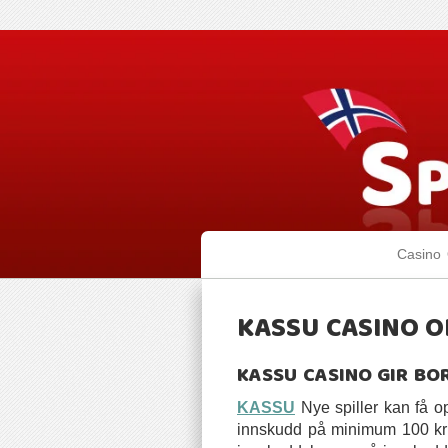
Casino 
KASSU CASINO ON
KASSU CASINO GIR BOR
KASSU
Nye spiller kan få op
innskudd på minimum 100 kr 