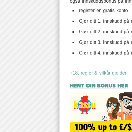
også innskuddsbonus på innsk
register en gratis konto
Gjør ditt 1. innskudd på
Gjør ditt 2. innskudd p
Gjør ditt 3. innskudd p
Gjør ditt 4. innskudd p
+18, regler & vilkår gjelder
HENT DIN BONUS HER