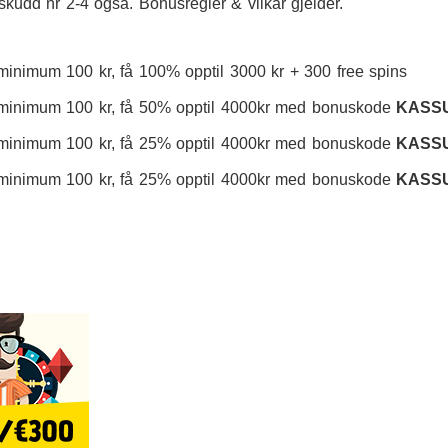
udd nr 2-4 også. Bonusregler & vilkår gjelder.
 minimum 100 kr, få 100% opptil 3000 kr + 300 free spins
å minimum 100 kr, få 50% opptil 4000kr med bonuskode
KASS
å minimum 100 kr, få 25% opptil 4000kr med bonuskode
KASS
å minimum 100 kr, få 25% opptil 4000kr med bonuskode
KASS