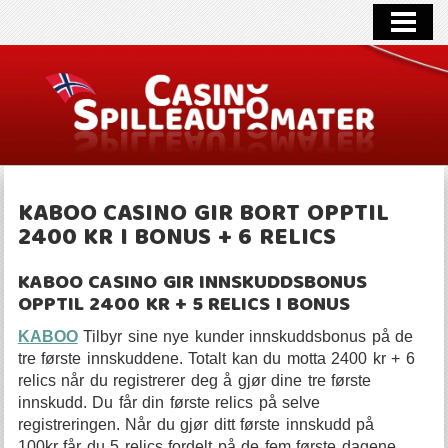
CASINO ONLINE
CASINO BONUS
NYE CASINO
FREE SPINS
CASINO NYHETER
KABOO CASINO GIR BORT OPPTIL
2400 KR I BONUS + 6 RELICS
KONTAKT
KABOO CASINO GIR INNSKUDDSBONUS
OPPTIL 2400 KR + 5 RELICS I BONUS
KABOO
Tilbyr sine nye kunder innskuddsbonus på de
tre første innskuddene. Totalt kan du motta 2400 kr + 6
relics når du registrerer deg å gjør dine tre første
innskudd. Du får din første relics på selve
registreringen. Når du gjør ditt første innskudd på
100kr får du 5 relics fordelt på de fem første dagene