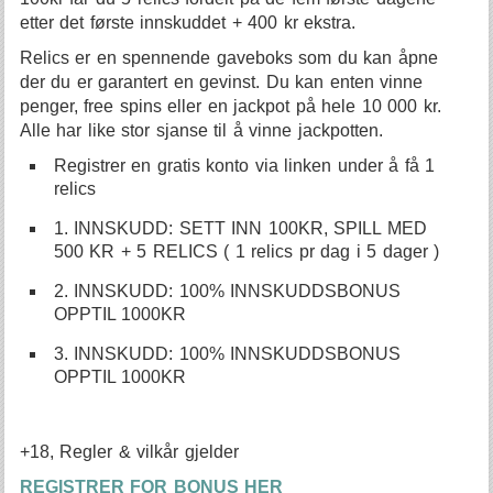
etter det første innskuddet + 400 kr ekstra.
Relics er en spennende gaveboks som du kan åpne
der du er garantert en gevinst. Du kan enten vinne
penger, free spins eller en jackpot på hele 10 000 kr.
Alle har like stor sjanse til å vinne jackpotten.
Registrer en gratis konto via linken under å få 1
relics
1. INNSKUDD: SETT INN 100KR, SPILL MED
500 KR + 5 RELICS ( 1 relics pr dag i 5 dager )
2. INNSKUDD: 100% INNSKUDDSBONUS
OPPTIL 1000KR
3. INNSKUDD: 100% INNSKUDDSBONUS
OPPTIL 1000KR
+18, Regler & vilkår gjelder
REGISTRER FOR BONUS HER