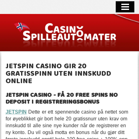
CASINO ONLINE
CASINO BONUS
NYE CASINO
FREE SPINS
CASINO NYHETER
JETSPIN CASINO GIR 20
GRATISSPINN UTEN INNSKUDD
KONTAKT
ONLINE
JETSPIN CASINO - FÅ 20 FREE SPINS NO
DEPOSIT I REGISTRERINGSBONUS
JETSPIN
Dette er ett spennende casino på nettet som
for øyeblikket gir bort hele 20 gratissnurr uten krav om
innskudd til alle sine nye kunder når de registrerer en
ny konto. Du vil også motta en bonus når du gjør ditt