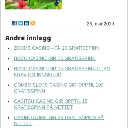
26. mai 2019
Andre innlegg
ZOOME CASINO - FÅ 20 GRATISSPINN
BIZZO CASINO GIR 15 GRATISSPINN
BIZZO CASINO GIR 15 GRATISSPINN UTEN
KRAV OM INNSKUDD
COMBO SLOTS CASINO GIR OPPTIL 100
GRATISSPINN
CASITSU CASINO GIR OPPTIL 15
GRATISSPINN PÅ NETTET
CASINO DOME GIR 20 GRATISSPINN PÅ
NETTET