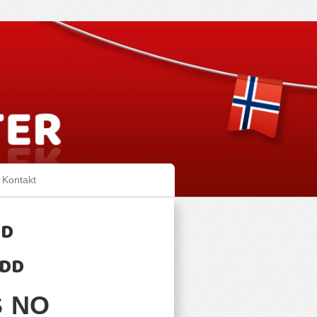
Kontakt
DD
UDD
S NO