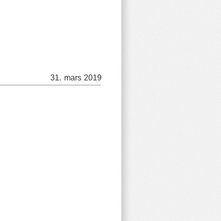
31. mars 2019