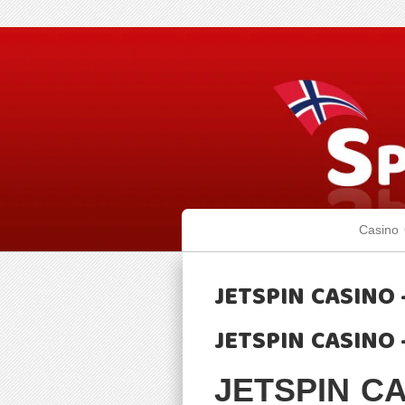
Casino 
JETSPIN CASINO
JETSPIN CASINO
JETSPIN CA