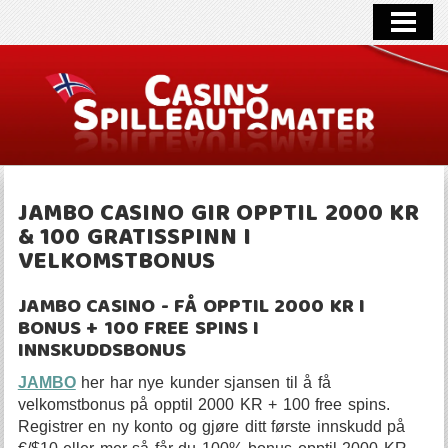
CASINO ONLINE
CASINO BONUS
NYE CASINO
FREE SPINS
CASINO NYHETER
JAMBO CASINO GIR OPPTIL 2000 KR
& 100 GRATISSPINN I
KONTAKT
VELKOMSTBONUS
JAMBO CASINO - FÅ OPPTIL 2000 KR I
BONUS + 100 FREE SPINS I
INNSKUDDSBONUS
JAMBO
her har nye kunder sjansen til å få
velkomstbonus på opptil 2000 KR + 100 free spins.
Registrer en ny konto og gjøre ditt første innskudd på