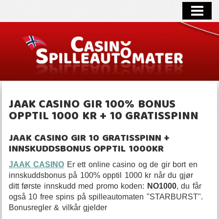
CASINO ONLINE
CASINO BONUS
NYE CASINO
FREE SPINS
CASINO NYHETER
JAAK CASINO GIR 100% BONUS
OPPTIL 1000 KR + 10 GRATISSPINN
KONTAKT
JAAK CASINO GIR 10 GRATISSPINN +
INNSKUDDSBONUS OPPTIL 1000KR
JAAK CASINO
Er ett online casino og de gir bort en
innskuddsbonus på 100% opptil 1000 kr når du gjør
ditt første innskudd med promo koden:
NO1000
, du får
også 10 free spins på spilleautomaten "STARBURST".
Bonusregler & vilkår gjelder