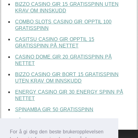
BIZZO CASINO GIR 15 GRATISSPINN UTEN
KRAV OM INNSKUDD
COMBO SLOTS CASINO GIR OPPTIL 100
GRATISSPINN
CASITSU CASINO GIR OPPTIL 15
GRATISSPINN PÅ NETTET
CASINO DOME GIR 20 GRATISSPINN PÅ
NETTET
BIZZO CASINO GIR BORT 15 GRATISSPINN
UTEN KRAV OM INNSKUDD
ENERGY CASINO GIR 30 ENERGY SPINN PÅ
NETTET
SPINAMBA GIR 50 GRATISSPINN
FÅ 20 GRATISSPINN FRA CASINO DOME
For å gi deg den beste brukeropplevelsen