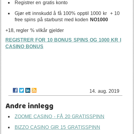
Registrer en gratis konto
Gjør ett innskudd å få 100% opptil 1000 kr + 10
free spins på starburst med koden
NO1000
+18, regler % vilkår gjelder
REGISTRER FOR 10 BONUS SPINS OG 1000 KR I
CASINO BONUS
14. aug. 2019
Andre innlegg
ZOOME CASINO - FÅ 20 GRATISSPINN
BIZZO CASINO GIR 15 GRATISSPINN