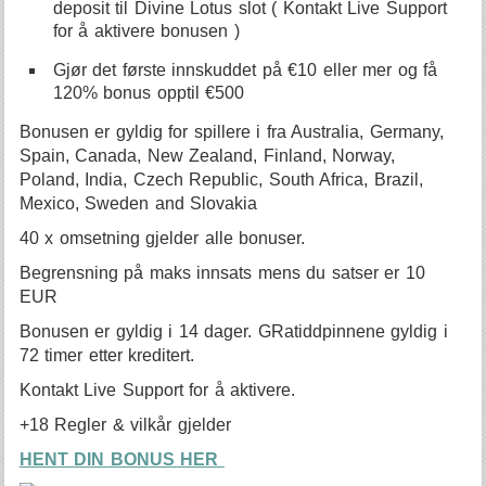
deposit til Divine Lotus slot ( Kontakt Live Support
for å aktivere bonusen )
Gjør det første innskuddet på €10 eller mer og få
120% bonus opptil €500
Bonusen er gyldig for spillere i fra Australia, Germany,
Spain, Canada, New Zealand, Finland, Norway,
Poland, India, Czech Republic, South Africa, Brazil,
Mexico, Sweden and Slovakia
40 x omsetning gjelder alle bonuser.
Begrensning på maks innsats mens du satser er 10
EUR
Bonusen er gyldig i 14 dager. GRatiddpinnene gyldig i
72 timer etter kreditert.
Kontakt Live Support for å aktivere.
+18 Regler & vilkår gjelder
HENT DIN BONUS HER