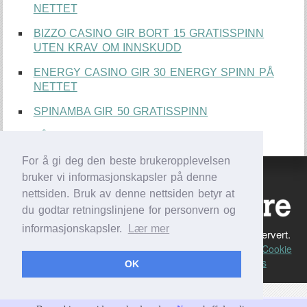
NETTET
BIZZO CASINO GIR BORT 15 GRATISSPINN
UTEN KRAV OM INNSKUDD
ENERGY CASINO GIR 30 ENERGY SPINN PÅ
NETTET
SPINAMBA GIR 50 GRATISSPINN
FÅ 20 GRATISSPINN FRA CASINO DOME
For å gi deg den beste brukeropplevelsen
bruker vi informasjonskapsler på denne
nettsiden. Bruk av denne nettsiden betyr at
du godtar retningslinjene for personvern og
informasjonskapsler.
Lær mer
© 2021 Casino-spilleautomater.net. Alle rettigheter reservert.
18+. Bare ny kunder, Spill ansvarlig
Hjelpelinjen.no.
. |
Cookie
& Privacy Policy
|
Terms & Conditions
|
Contact us
OK