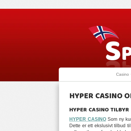
Casino 
HYPER CASINO O
HYPER CASINO TILBYR 
HYPER CASINO
Som ny kund
Dette er ett ekslusivt tilbud 