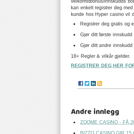
velkomstbonus/innskudds bonu
kan enkelt registrer deg med
kunde hos Hyper casino vil d
Registrer deg gratis og e
Gjør ditt første innskud
Gjør ditt andre innskudd
18+ Regler & vilkår gjelder.
REGISTRER DEG HER FOR
Andre innlegg
ZOOME CASINO - FÅ 2
BIZZO CASINO GIR 15