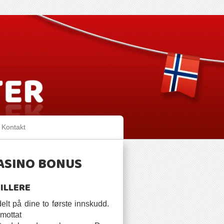
Kontakt
CASINO BONUS
ILLERE
lt på dine to første innskudd.
 mottat