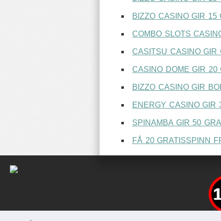
BIZZO CASINO GIR 1
COMBO SLOTS CASINO
CASITSU CASINO GIR 
CASINO DOME GIR 20
BIZZO CASINO GIR B
ENERGY CASINO GIR 
SPINAMBA GIR 50 GRA
FÅ 20 GRATISSPINN 
© 2021 Casino-spilleautomater.net. Alle rettigheter r