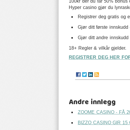
100kr der du får 50% bonus o
Hyper casino gjør du lynraske
Registrer deg gratis og e
Gjør ditt første innskud
Gjør ditt andre innskudd
18+ Regler & vilkår gjelder.
REGISTRER DEG HER FOR
Andre innlegg
ZOOME CASINO - FÅ 2
BIZZO CASINO GIR 15