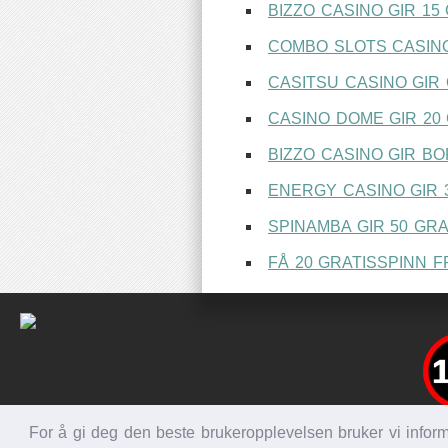
BIZZO CASINO GIR 1
COMBO SLOTS CASINO
CASITSU CASINO GIR 
CASINO DOME GIR 20
BIZZO CASINO GIR B
ENERGY CASINO GIR 
SPINAMBA GIR 50 GRA
FÅ 20 GRATISSPINN 
© 2021 Casino-spilleautomater.net. Alle rettigheter r
For å gi deg den beste brukeropplevelsen bruker vi inform