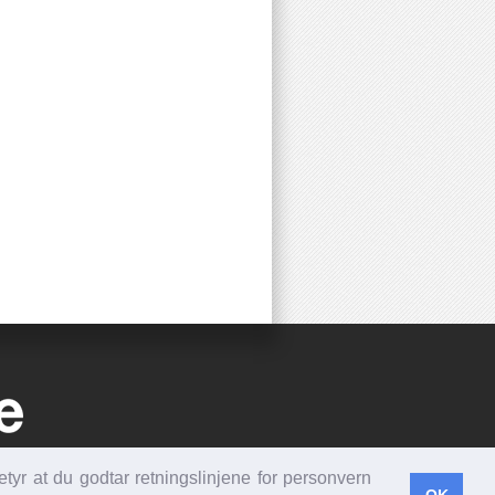
ie & Privacy Policy
|
Terms & Conditions
|
Contact us
yr at du godtar retningslinjene for personvern
OK