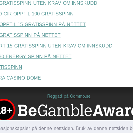
5 GRATISSPINN UTEN KRAV OM INNSKUDD
 GIR OPPTIL 100 GRATISSPINN
OPPTIL 15 GRATISSPINN PÅ NETTET
 GRATISSPINN PÅ NETTET
ORT 15 GRATISSPINN UTEN KRAV OM INNSKUDD
30 ENERGY SPINN PÅ NETTET
TISSPINN
FRA CASINO DOME
eservert.
18+. Bare ny kunder, Spill ansvarlig
Hjelpelinjen.no.
. |
Cook
asjonskapsler på denne nettsiden. Bruk av denne nettsiden bet