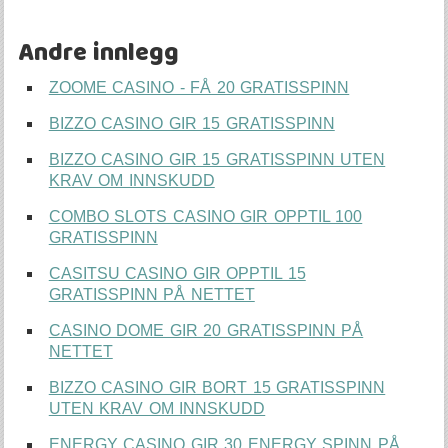
Andre innlegg
ZOOME CASINO - FÅ 20 GRATISSPINN
BIZZO CASINO GIR 15 GRATISSPINN
BIZZO CASINO GIR 15 GRATISSPINN UTEN
KRAV OM INNSKUDD
COMBO SLOTS CASINO GIR OPPTIL 100
GRATISSPINN
CASITSU CASINO GIR OPPTIL 15
GRATISSPINN PÅ NETTET
CASINO DOME GIR 20 GRATISSPINN PÅ
NETTET
BIZZO CASINO GIR BORT 15 GRATISSPINN
UTEN KRAV OM INNSKUDD
ENERGY CASINO GIR 30 ENERGY SPINN PÅ