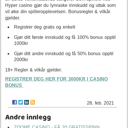
Hyper casino gjør du lynraske innskudd og uttak som
vil øke din spilleropplevelsen. Bonusregler & vilkår
gjelder.
Registrer deg gratis og enkelt
Gjør ditt første innskudd og få 100% bonus opptil
1000kr
Gjør ditt andre innskudd og få 50% bonus opptil
2000kr
18+ Regler & vilkår gjelder.
REGISTRER DEG HER FOR 3000KR I CASINO
BONUS
28. feb. 2021
Andre innlegg
ZOOME CASINO - FÅ 20 GRATISSPINN