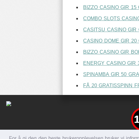
BIZZO CASINO GIR 1
COMBO SLOTS CASINO
CASITSU CASINO GIR 
CASINO DOME GIR 20
BIZZO CASINO GIR B
ENERGY CASINO GIR 
SPINAMBA GIR 50 GRA
FÅ 20 GRATISSPINN 
© 2021 Casino-spilleautomater.net. Alle rettigheter r
For å gi deg den beste brukeropplevelsen bruker vi inform