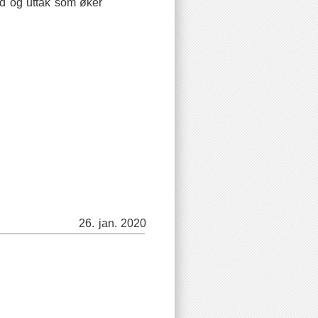
dd og uttak som øker
26. jan. 2020