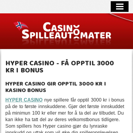
CASINO ONLINE
CASINO BONUS
NYE CASINO
FREE SPINS
CASINO NYHETER
HYPER CASINO - FÅ OPPTIL 3000
KR I BONUS
KONTAKT
HYPER CASINO GIR OPPTIL 3000 KR I
KASINO BONUS
HYPER CASINO
nye spillere får opptil 3000 kr i bonus
på de to første innskuddene. Gjør det første innskuddet
på minimun 100 kr eller mer for å ta del av tilbudet. Du
kan ikke ha tatt del av deres velkomstbonus tidligere.
Som spillers hos Hyper casino gjør du lynraske
innskudd og uttak som vil øke din spilleropplevelsen.