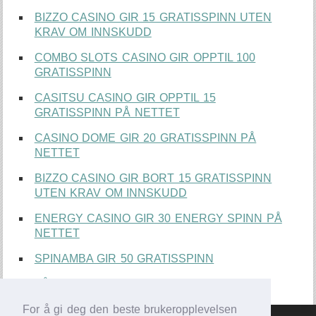
BIZZO CASINO GIR 15 GRATISSPINN UTEN
KRAV OM INNSKUDD
COMBO SLOTS CASINO GIR OPPTIL 100
GRATISSPINN
CASITSU CASINO GIR OPPTIL 15
GRATISSPINN PÅ NETTET
CASINO DOME GIR 20 GRATISSPINN PÅ
NETTET
BIZZO CASINO GIR BORT 15 GRATISSPINN
UTEN KRAV OM INNSKUDD
ENERGY CASINO GIR 30 ENERGY SPINN PÅ
NETTET
SPINAMBA GIR 50 GRATISSPINN
FÅ 20 GRATISSPINN FRA CASINO DOME
For å gi deg den beste brukeropplevelsen