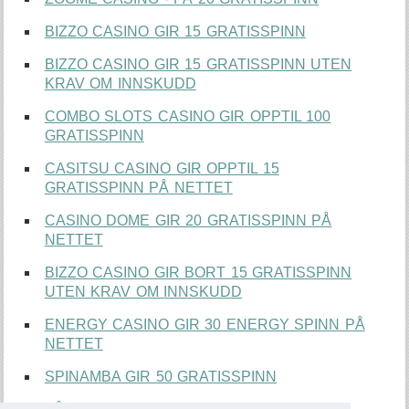
BIZZO CASINO GIR 15 GRATISSPINN
BIZZO CASINO GIR 15 GRATISSPINN UTEN
KRAV OM INNSKUDD
COMBO SLOTS CASINO GIR OPPTIL 100
GRATISSPINN
CASITSU CASINO GIR OPPTIL 15
GRATISSPINN PÅ NETTET
CASINO DOME GIR 20 GRATISSPINN PÅ
NETTET
BIZZO CASINO GIR BORT 15 GRATISSPINN
UTEN KRAV OM INNSKUDD
ENERGY CASINO GIR 30 ENERGY SPINN PÅ
NETTET
SPINAMBA GIR 50 GRATISSPINN