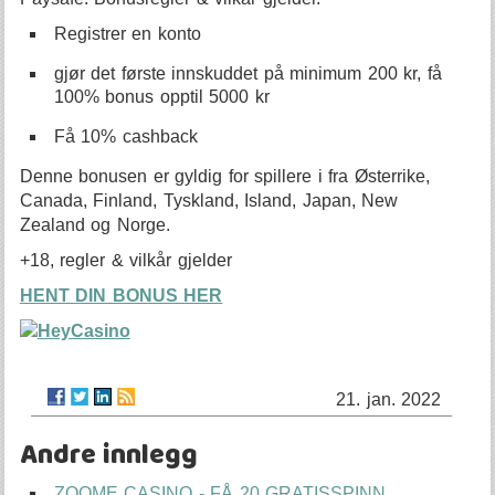
Registrer en konto
gjør det første innskuddet på minimum 200 kr, få
100% bonus opptil 5000 kr
Få 10% cashback
Denne bonusen er gyldig for spillere i fra Østerrike,
Canada, Finland, Tyskland, Island, Japan, New
Zealand og Norge.
+18, regler & vilkår gjelder
HENT DIN BONUS HER
21. jan. 2022
Andre innlegg
ZOOME CASINO - FÅ 20 GRATISSPINN