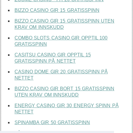
BIZZO CASINO GIR 15 GRATISSPINN
BIZZO CASINO GIR 15 GRATISSPINN UTEN
KRAV OM INNSKUDD
COMBO SLOTS CASINO GIR OPPTIL 100
GRATISSPINN
CASITSU CASINO GIR OPPTIL 15
GRATISSPINN PÅ NETTET
CASINO DOME GIR 20 GRATISSPINN PÅ
NETTET
BIZZO CASINO GIR BORT 15 GRATISSPINN
UTEN KRAV OM INNSKUDD
ENERGY CASINO GIR 30 ENERGY SPINN PÅ
NETTET
SPINAMBA GIR 50 GRATISSPINN