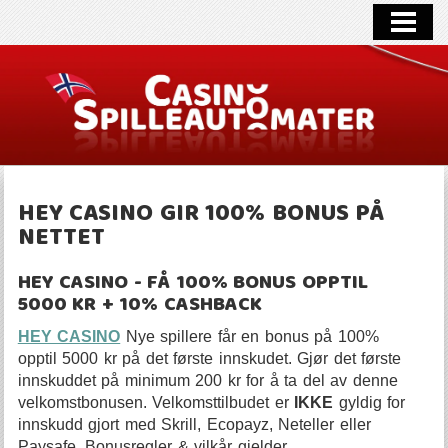
CASINO ONLINE
CASINO BONUS
NYE CASINO
FREE SPINS
CASINO NYHETER
HEY CASINO GIR 100% BONUS PÅ
NETTET
KONTAKT
HEY CASINO - FÅ 100% BONUS OPPTIL
5000 KR + 10% CASHBACK
HEY CASINO
Nye spillere får en bonus på 100%
opptil 5000 kr på det første innskudet. Gjør det første
innskuddet på minimum 200 kr for å ta del av denne
velkomstbonusen. Velkomsttilbudet er
IKKE
gyldig for
innskudd gjort med Skrill, Ecopayz, Neteller eller
Paysafe. Bonusregler & vilkår gjelder.