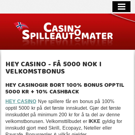
CASINO ONLINE
CASINO BONUS
NYE CASINO
FREE SPINS
CASINO NYHETER
HEY CASINO - FÅ 5000 NOK I
VELKOMSTBONUS
KONTAKT
HEY CASINOGIR BORT 100% BONUS OPPTIL
5000 KR + 10% CASHBACK
HEY CASINO
Nye spillere får en bonus på 100%
opptil 5000 kr på det første innskudet. Gjør det første
innskuddet på minimum 200 kr for å ta del av denne
velkomstbonusen. Velkomsttilbudet er
IKKE
gyldig for
innskudd gjort med Skrill, Ecopayz, Neteller eller
Paysafe. Bonusregler & vilkår gjelder.