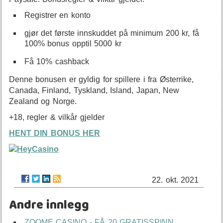
Registrer en konto
gjør det første innskuddet på minimum 200 kr, få
100% bonus opptil 5000 kr
Få 10% cashback
Denne bonusen er gyldig for spillere i fra Østerrike,
Canada, Finland, Tyskland, Island, Japan, New
Zealand og Norge.
+18, regler & vilkår gjelder
HENT DIN BONUS HER
22. okt. 2021
Andre innlegg
ZOOME CASINO - FÅ 20 GRATISSPINN