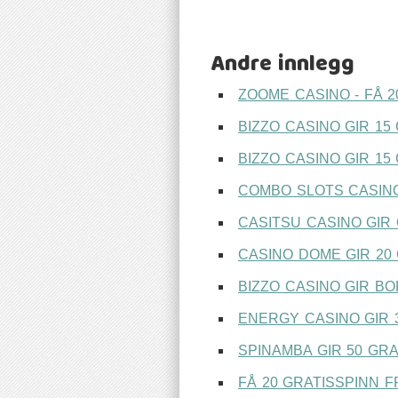
Andre innlegg
ZOOME CASINO - FÅ 2
BIZZO CASINO GIR 15
BIZZO CASINO GIR 1
COMBO SLOTS CASINO
CASITSU CASINO GIR 
CASINO DOME GIR 20
BIZZO CASINO GIR B
ENERGY CASINO GIR 
SPINAMBA GIR 50 GRA
FÅ 20 GRATISSPINN 