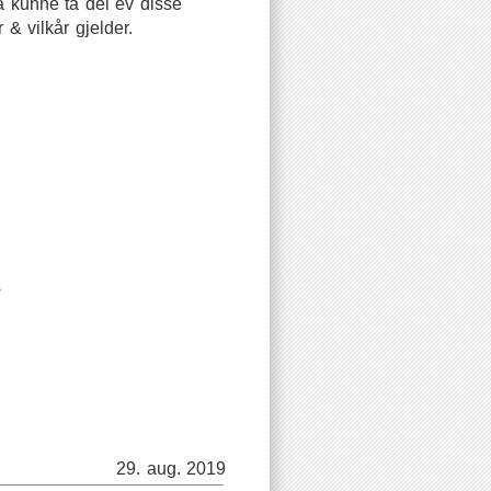
å kunne ta del ev disse
 vilkår gjelder.
s
29. aug. 2019