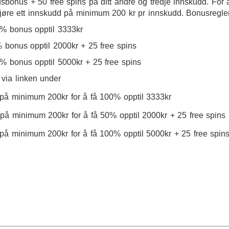
sbonus + 50 free spins på ditt andre og tredje innskudd. For 
re ett innskudd på minimum 200 kr pr innskudd. Bonusregler &
bonus opptil 3333kr
nus opptil 2000kr + 25 free spins
onus opptil 5000kr + 25 free spins
 via linken under
d på minimum 200kr for å få 100% opptil 3333kr
 på minimum 200kr for å få 50% opptil 2000kr + 25 free spins
d på minimum 200kr for å få 100% opptil 5000kr + 25 free spin