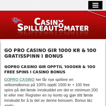
CASINO ONLINE
CASINO BONUS
NYE CASINO
FREE SPINS
CASINO NYHETER
GO PRO CASINO GIR 1000 KR & 100
GRATISSPINN I BONUS
KONTAKT
GOPRO CASINO GIR OPPTIL 1000KR & 100
FREE SPINS I CASINO BONUS
GOPRO CASINO
her får nye spillere en
velkomstbonus på 100% opptil 1000 kr + 100 free
spins på det første innskuddet om det er minimum 200
kr eller mer. Registrer en ny konto og gjør ditt første
innskudd for å ta del av denne bonusen. Bonus t&c
apply.