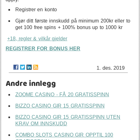
Registrer en konto
Gjør ditt første innskudd på minimum 200kr eller to
get 100 free spins + 100% bonus up to 1000 kr
+18, regler & vilkår gjelder
REGISTRER FOR BONUS HER
1. des. 2019
Andre innlegg
ZOOME CASINO - FÅ 20 GRATISSPINN
BIZZO CASINO GIR 15 GRATISSPINN
BIZZO CASINO GIR 15 GRATISSPINN UTEN
KRAV OM INNSKUDD
COMBO SLOTS CASINO GIR OPPTIL 100