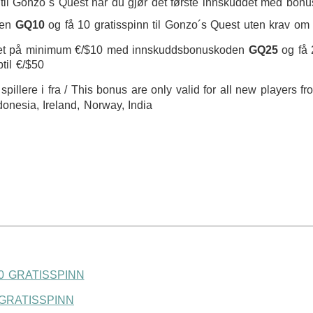
n til Gonzo´s Quest når du gjør det første innskuddet med bo
den
GQ10
og få 10 gratisspinn til Gonzo´s Quest uten krav om
ddet på minimum €/$10 med innskuddsbonuskoden
GQ25
og få 
il €/$50
spillere i fra / This bonus are only valid for all new player
donesia, Ireland, Norway, India
0 GRATISSPINN
 GRATISSPINN