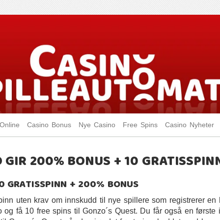
Online
Casino Bonus
Nye Casino
Free Spins
Casino Nyheter
 GIR 200% BONUS + 10 GRATISSPIN
10 GRATISSPINN + 200% BONUS
spinn uten krav om innskudd til nye spillere som registrerer 
to og få 10 free spins til Gonzo´s Quest. Du får også en førs