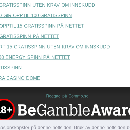
5 GRATISSPINN UTEN KRAV OM INNSKUDD
 GIR OPPTIL 100 GRATISSPINN
OPPTIL 15 GRATISSPINN PÅ NETTET
 GRATISSPINN PÅ NETTET
ORT 15 GRATISSPINN UTEN KRAV OM INNSKUDD
30 ENERGY SPINN PÅ NETTET
TISSPINN
FRA CASINO DOME
eservert.
18+. Bare ny kunder, Spill ansvarlig
Hjelpelinjen.no.
. |
Cook
asjonskapsler på denne nettsiden. Bruk av denne nettsiden bet