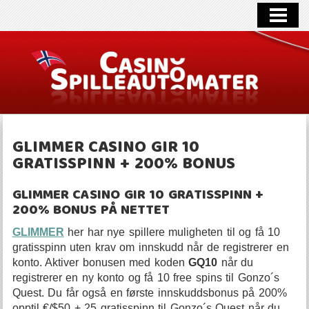
CASINO ONLINE
CASINO BONUS
NYE CASINO
FREE SPINS
CASINO NYHETER
GLIMMER CASINO GIR 10
GRATISSPINN + 200% BONUS
KONTAKT
GLIMMER CASINO GIR 10 GRATISSPINN +
200% BONUS PÅ NETTET
GLIMMER
her har nye spillere muligheten til og få 10
gratisspinn uten krav om innskudd når de registrerer en
konto. Aktiver bonusen med koden
GQ10
når du
registrerer en ny konto og få 10 free spins til Gonzo´s
Quest. Du får også en første innskuddsbonus på 200%
opptil €/$50 + 25 gratisspinn til Gonzo´s Quest når du