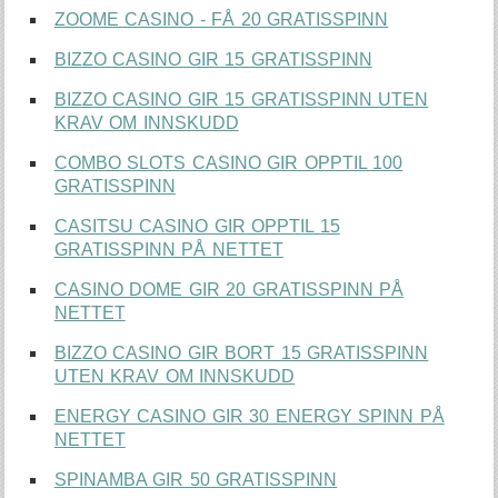
ZOOME CASINO - FÅ 20 GRATISSPINN
BIZZO CASINO GIR 15 GRATISSPINN
BIZZO CASINO GIR 15 GRATISSPINN UTEN
KRAV OM INNSKUDD
COMBO SLOTS CASINO GIR OPPTIL 100
GRATISSPINN
CASITSU CASINO GIR OPPTIL 15
GRATISSPINN PÅ NETTET
CASINO DOME GIR 20 GRATISSPINN PÅ
NETTET
BIZZO CASINO GIR BORT 15 GRATISSPINN
UTEN KRAV OM INNSKUDD
ENERGY CASINO GIR 30 ENERGY SPINN PÅ
NETTET
SPINAMBA GIR 50 GRATISSPINN