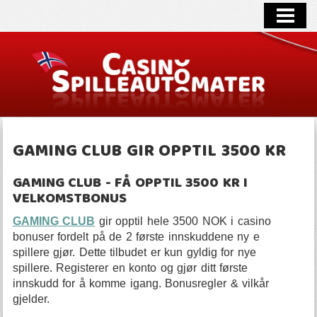
CASINO ONLINE
CASINO BONUS
NYE CASINO
FREE SPINS
CASINO NYHETER
GAMING CLUB GIR OPPTIL 3500 KR
KONTAKT
GAMING CLUB - FÅ OPPTIL 3500 KR I
VELKOMSTBONUS
GAMING CLUB
gir opptil hele 3500 NOK i casino
bonuser fordelt på de 2 første innskuddene ny e
spillere gjør. Dette tilbudet er kun gyldig for nye
spillere. Registerer en konto og gjør ditt første
innskudd for å komme igang. Bonusregler & vilkår
gjelder.