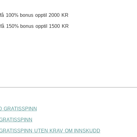
d, få 100% bonus opptil 2000 KR
, få 150% bonus opptil 1500 KR
0 GRATISSPINN
 GRATISSPINN
5 GRATISSPINN UTEN KRAV OM INNSKUDD