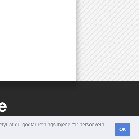
ie & Privacy Policy
|
Terms & Conditions
|
Contact us
yr at du godtar retningslinjene for personvern
OK